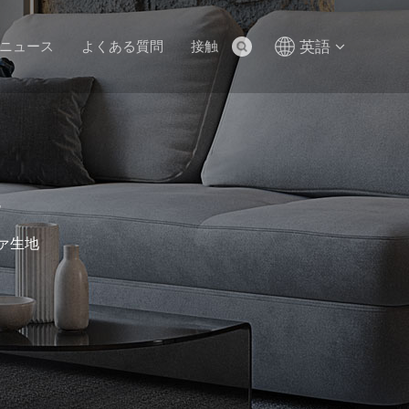
英語
ニュース
よくある質問
接触
地
ァ生地