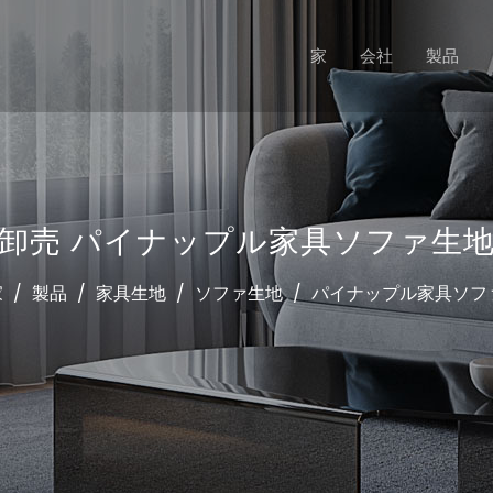
家
会社
製品
卸売 パイナップル家具ソファ生
家
/
製品
/
家具生地
/
ソファ生地
/
パイナップル家具ソフ