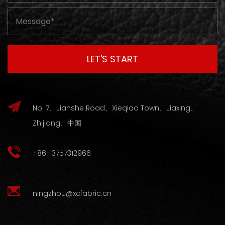
No. 7、Jianshe Road、Xieqiao Town、Jiaxing、
Zhijiang、中国
+86-13757312966
ningzhou@xcfabric.cn