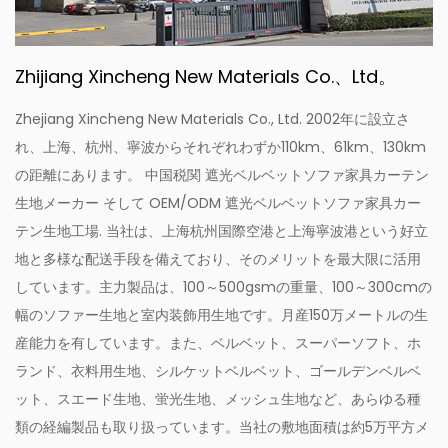
Zhijiang Xincheng New Materials Co.、Ltd。
Zhejiang Xincheng New Materials Co., Ltd. 2002年に設立さ
れ、上海、杭州、寧波からそれぞれわずか110km、61km、130km
の距離にあります。
中国税関 遮光ベルベットソファ家具カーテン
生地メーカー
そして
OEM/ODM 遮光ベルベットソファ家具カー
テン生地工場
. 当社は、上海杭州国際空港と上海寧波港という好立
地と多様な配送手段を備えており、そのメリットを最大限に活用
しています。主力製品は、100～500gsmの重量、100～300cmの
幅のソファー生地と室内装飾用生地です。月産150万メートルの生
産能力を有しています。また、ベルベット、スーパーソフト、ホ
ランド、衣料用生地、シルケットベルベット、ゴールデンベルベ
ット、スエード生地、蛍光生地、メッシュ生地など、あらゆる種
類の経編製品も取り扱っています。当社の敷地面積は約5万平方メ