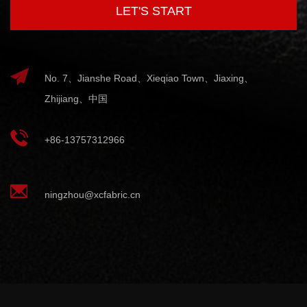
No. 7、Jianshe Road、Xieqiao Town、Jiaxing、
Zhijiang、中国
+86-13757312966
ningzhou@xcfabric.cn