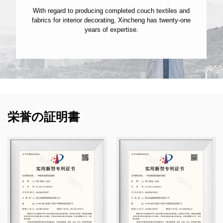
ducing completed couch textiles and
当社の工場は健全な設備
 decorating, Xincheng has twenty-one
り、大量生産に非
ears of expertise.
栄誉の証明書