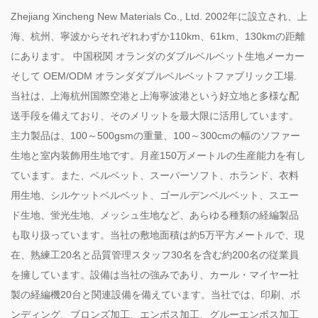
Zhejiang Xincheng New Materials Co., Ltd. 2002年に設立され、上
海、杭州、寧波からそれぞれわずか110km、61km、130kmの距離
にあります。
中国税関 オランダのダブルベルベット生地メーカー
そして
OEM/ODM オランダダブルベルベットファブリック工場
.
当社は、上海杭州国際空港と上海寧波港という好立地と多様な配
送手段を備えており、そのメリットを最大限に活用しています。
主力製品は、100～500gsmの重量、100～300cmの幅のソファー
生地と室内装飾用生地です。月産150万メートルの生産能力を有し
ています。また、ベルベット、スーパーソフト、ホランド、衣料
用生地、シルケットベルベット、ゴールデンベルベット、スエー
ド生地、蛍光生地、メッシュ生地など、あらゆる種類の経編製品
も取り扱っています。当社の敷地面積は約5万平方メートルで、現
在、熟練工20名と品質管理スタッフ30名を含む約200名の従業員
を擁しています。設備は当社の強みであり、カール・マイヤー社
製の経編機20台と関連設備を備えています。当社では、印刷、ボ
ンディング、ブロンズ加工、エンボス加工、グルーエンボス加工